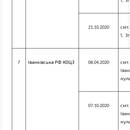
смт.
21.10.2020
1,
З
Іванківська РФ КОЦЗ
смт.
7
08.04.2020
Іва
кул
смт.
07.10.2020
Іва
кул