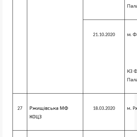
Пал
м. Ф
21.10.2020
КЗ 
Пал
Ржищівська МФ
27
18.03.2020
м. Р
КОЦЗ