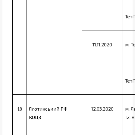
Теті
11.11.2020
м. Т
Теті
Яготинський РФ
12.03.2020
м. Я
18
КОЦЗ
12,