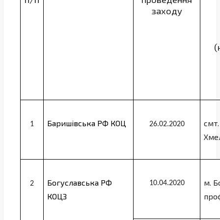
заходу
(
Баришівська РФ КОЦ
смт.
1
26.02.2020
Хме
Богуславська РФ
м. Б
10.04.2020
2
КОЦЗ
проф