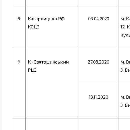
Кагарлицька РФ
м. К
8
08.04.2020
КОЦЗ
12,
куль
К.-Святошинський
27.03.2020
м. В
9
РЦЗ
3, 
13.11.2020
м. В
3, 