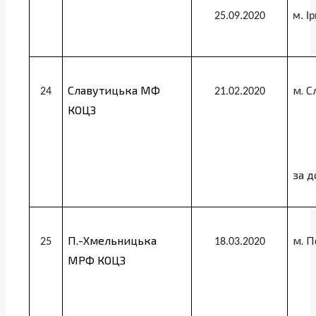
25.09.2020
м. І
Славутицька МФ
м. С
24
21.02.2020
КОЦЗ
за 
П.-Хмельницька
м. П
25
18.03.2020
МРФ КОЦЗ