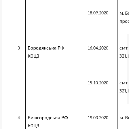
м. Б
18.09.2020
проф
Бородянська РФ
смт.
3
16.04.2020
КОЦЗ
321
смт.
15.10.2020
321
Вишгородська РФ
м. В
4
19.03.2020
КОЦЗ