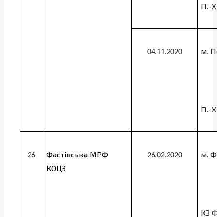
П.-
м. П
04.11.2020
П.-
Фастівська МРФ
м. Ф
26
26.02.2020
КОЦЗ
КЗ 