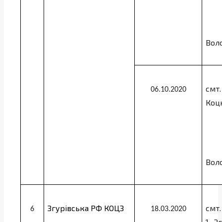
Воло
смт.
06.10.2020
Коц
Воло
Згурівська РФ КОЦЗ
смт.
6
18.03.2020
1,
З