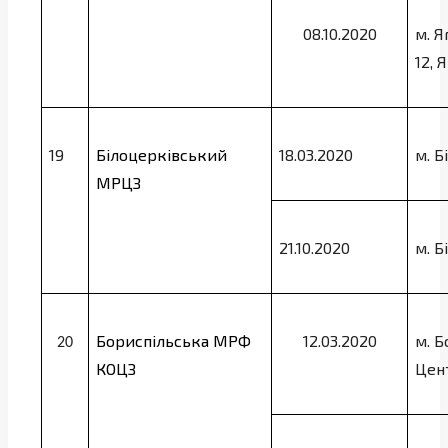
08.10.2020
м. Я
12,
19
Білоцерківський
18.03.2020
м. Б
МРЦЗ
21.10.2020
м. Б
Бориспільська МРФ
12.03.2020
м. Б
20
КОЦЗ
Цен