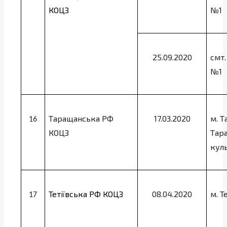
КОЦЗ
№1
25.09.2020
смт
№1
Таращанська РФ
17.03.2020
м. Т
16
КОЦЗ
Тар
кул
Тетіївська РФ КОЦЗ
08.04.2020
м. Т
17