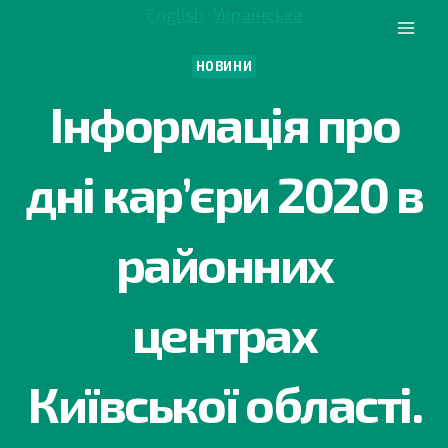
Перейти
English
Українська
до
вмісту
НОВИНИ
Інформація про
дні кар’єри 2020 в
районних
центрах
Київської області.