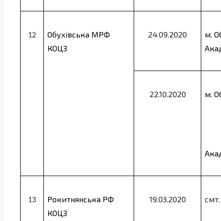
Обухівська МРФ
24.09.2020
м. О
12
КОЦЗ
Ака
22.10.2020
м. О
Ака
Рокитнянська РФ
19.03.2020
смт.
13
КОЦЗ