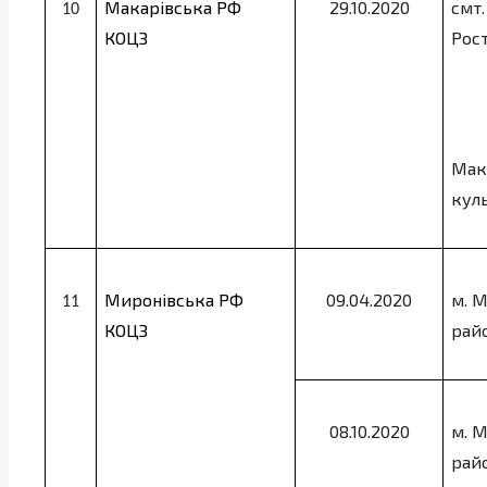
Макарівська РФ
29.10.2020
смт.
10
КОЦЗ
Рост
Мак
кул
Миронівська РФ
09.04.2020
м.
М
11
КОЦЗ
рай
08.10.2020
м.
М
рай