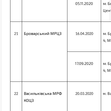
05.11.2020
м. Б
Цен
Броварський МРЦЗ
м. Б
21
16.04.2020
4, 
17.09.2020
м. Б
4, 
Васильківська МРФ
22
20.03.2020
м. В
КОЦЗ