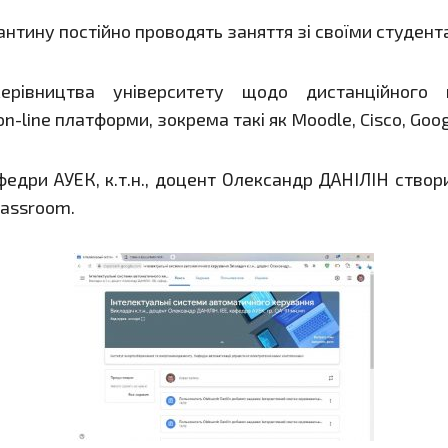
антину постійно проводять заняття зі своїми студент
керівництва університету щодо дистанційного н
n-line платформи, зокрема такі як Moodle, Cisco, Goo
федри АУЕК, к.т.н., доцент Олександр ДАНІЛІН ство
lassroom.