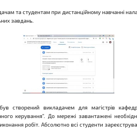
ачам та студентам при дистанційному навчанні налаг
ьних завдань.
 був створений викладачем для магістрів кафед
ного керування”. До мережі завантажені необхідні
иконання робіт. Абсолютно всі студенти зареєструв