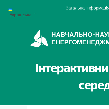
Перейти
Загальна інформаці
до
Українська
вмісту
НАВЧАЛЬНО-НАУ
ЕНЕРГОМЕНЕДЖ
Інтерактивни
серед