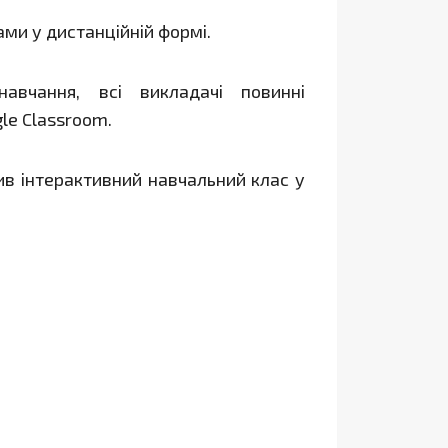
ами у дистанційній формі.
авчання, всі викладачі повинні
gle Classroom.
рив інтерактивний навчальний клас у