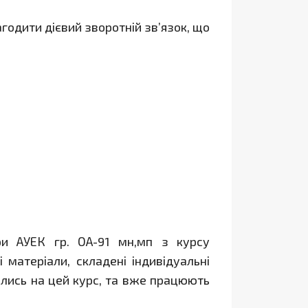
одити дієвий зворотній зв’язок, що
ри АУЕК гр. ОА-91 мн,мп з курсу
 матеріали, складені індивідуальні
ались на цей курс, та вже працюють