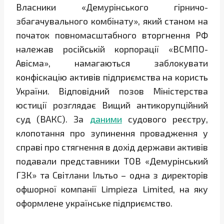
Власники «Демурінського гірничо-
збагачувального комбінату», який станом на
початок повномасштабного вторгнення РФ
належав російській корпорації «ВСМПО-
Авісма», намагаються заблокувати
конфіскацію активів підприємства на користь
України. Відповідний позов Міністерства
юстиції розглядає Вищий антикорупційний
суд (ВАКС). За
даними
судового реєстру,
клопотання про зупинення провадження у
справі про стягнення в дохід держави активів
подавали представники ТОВ «Демурінський
ГЗК» та Світлани Ільтьо – одна з директорів
офшорної компанії Limpieza Limited, на яку
оформлене українське підприємство.