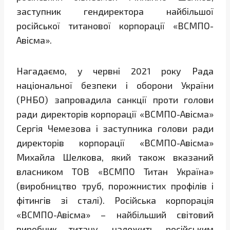
заступник гендиректора найбільшої
російської титанової корпорації «ВСМПО-
Авісма».
Нагадаємо, у червні 2021 року Рада
національної безпеки і оборони України
(РНБО) запровадила санкції проти голови
ради директорів корпорації «ВСМПО-Авісма»
Сергія Чемезова і заступника голови ради
директорів корпорації «ВСМПО-Авісма»
Михайла Шелкова, який також вказаний
власником ТОВ «ВСМПО Титан Україна»
(виробництво труб, порожнистих профілів і
фітингів зі сталі). Російська корпорація
«ВСМПО-Авісма» – найбільший світовий
виробник титану, належить російським