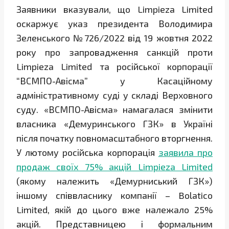
Заявники вказували, що Limpieza Limited
оскаржує указ президента Володимира
Зеленського №726/2022 від 19 жовтня 2022
року про запровадження санкцій проти
Limpieza Limited та російської корпорації
“ВСМПО-Авісма” у Касаційному
адміністративному суді у складі Верховного
суду. «ВСМПО-Авісма» намагалася змінити
власника «Демуринського ГЗК» в Україні
після початку повномасштабного вторгнення.
У лютому російська корпорація
заявила про
продаж своїх 75% акцій Limpieza Limited
(якому належить «Демурниський ГЗК»)
іншому співвласнику компанії – Bolatico
Limited, якій до цього вже належало 25%
акцій. Представницею і формальним