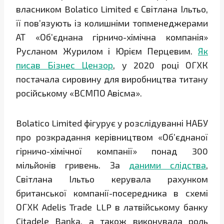
власником Bolatico Limited є Світлана Ільтьо,
її повʼязують із колишніми топменеджерами
АТ «Об’єднана гірничо-хімічна компанія»
Русланом Журилом і Юрієм Перцевим.
Як
писав Бізнес Цензор
, у 2020 році ОГХК
постачала сировину для виробництва титану
російському «ВСМПО Авісма».
Bolatico Limited фігурує у розслідуванні НАБУ
про розкрадання керівництвом «Об’єднаної
гірничо-хімічної компанії» понад 300
мільйонів гривень. За
даними слідства
,
Світлана Ільтьо керувала рахунком
британської компанії-посередника в схемі
ОГХК Adelis Trade LLP в латвійському банку
Citadele Banka, а також виконувала роль