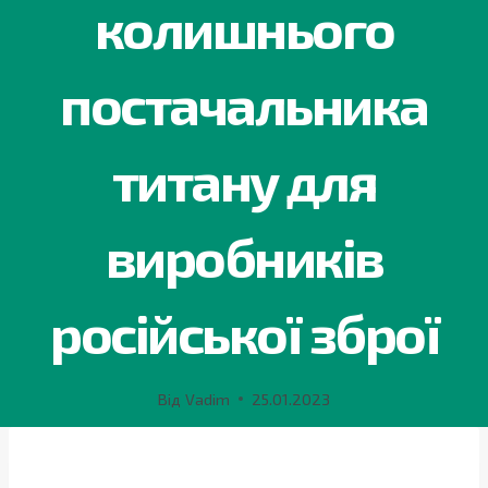
колишнього
постачальника
титану для
виробників
російської зброї
Від
Vadim
25.01.2023