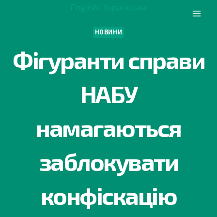
Перейти
English
Українська
до
вмісту
НОВИНИ
Фігуранти справи
НАБУ
намагаються
заблокувати
конфіскацію