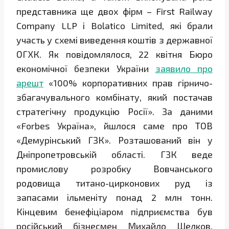
представника ще двох фірм – First Railway
Company LLP і Bolatico Limited, які брали
участь у схемі виведення коштів з державної
ОГХК. Як повідомлялося, 22 квітня Бюро
економічної безпеки України
заявило про
арешт
«100% корпоративних прав гірничо-
збагачувального комбінату, який постачав
стратегічну продукцію Росії». За даними
«Forbes Україна», йшлося саме про ТОВ
«Демурінський ГЗК». Розташований він у
Дніпропетровській області. ГЗК веде
промислову розробку Вовчанського
родовища титано-цирконових руд із
запасами ільменіту понад 2 млн тонн.
Кінцевим бенефіціаром підприємства був
російський бізнесмен Михайло Шелков,