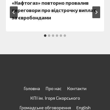
«Нафтогаз» повторно провалив
переговори про відстрочку виплат
за євробондами
Головна
Про нас
Контакти
КПІ ім. Ігоря Сікорського
Громадське обговорення
English