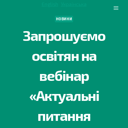
Перейти
English
Українська
до
вмісту
НОВИНИ
Запрошуємо
освітян на
вебінар
«Актуальні
питання