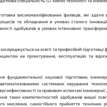
даткова спеціальність: G1 Хімічні технології та інжене
готовка висококваліфікованих фахівців, які здатні 
роцесів та обладнання в умовах сталого інноваці
ності здобувачів в умовах інтенсивної трансформа
осереджується на освіті та професійній підготовці фах
кцентом на проєктування, експлуатацію та вдоск
.
ня фундаментальної наукової підготовки, інженер
 автоматизованими системами керування техноло
енергоефективності та правовим аспектам інженерної д
ня таких компетентностей здобувачів вищої освіт
ного мислення, самостійного прийняття технічних р