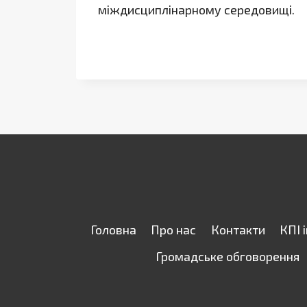
міждисциплінарному середовищі.
Головна
Про нас
Контакти
КПІ 
Громадське обговорення