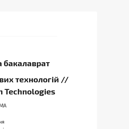
а бакалаврат
их технологій //
n Technologies
МА
ня