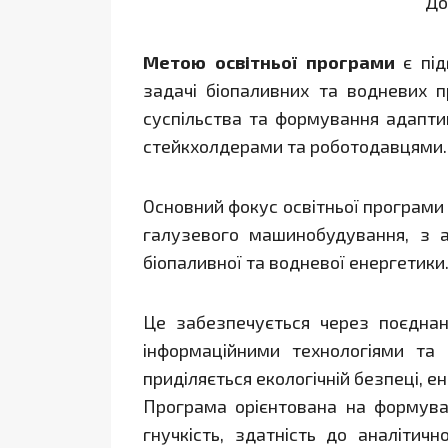
До
Метою освітньої програми
є під
задачі біопаливних та водневих п
суспільства та формування адаптив
стейкхолдерами та роботодавцями.
Основний фокус освітньої програми з
галузевого машинобудування, з а
біопаливної та водневої енергетики
Це забезпечується через поєднан
інформаційними технологіями та
приділяється екологічній безпеці, 
Програма орієнтована на формуван
гнучкість, здатність до аналітич