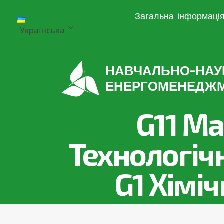
Перейти
Загальна інформаці
до
Українська
вмісту
НАВЧАЛЬНО-НАУ
ЕНЕРГОМЕНЕДЖ
G11 М
Технологіч
G1 Хіміч