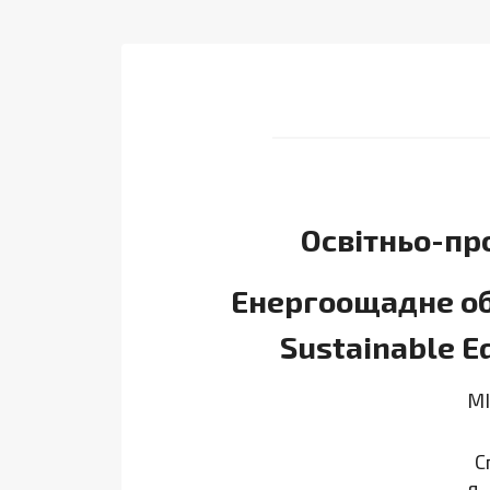
Освітньо-пр
Енергоощадне об
Sustainable E
М
С