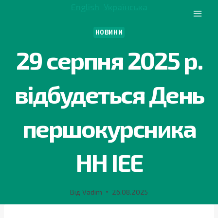
Перейти
English
Українська
до
вмісту
НОВИНИ
29 серпня 2025 р.
відбудеться День
першокурсника
НН ІЕЕ
Від
Vadim
26.08.2025