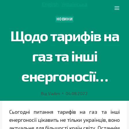
Перейти
English
Українська
до
вмісту
НОВИНИ
Щодо тарифів на
газ та інші
енергоносії…
Від
Vadim
04.08.2022
Сьогодні питання тарифів на газ та інші
енергоносії цікавить не тільки українців, воно
актуальне для більшості країн світу. Останнім