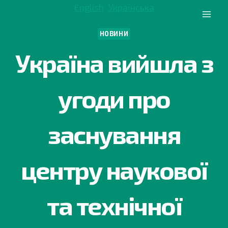
Перейти
English
Українська
до
вмісту
НОВИНИ
Україна вийшла з
угоди про
заснування
центру наукової
та технічної