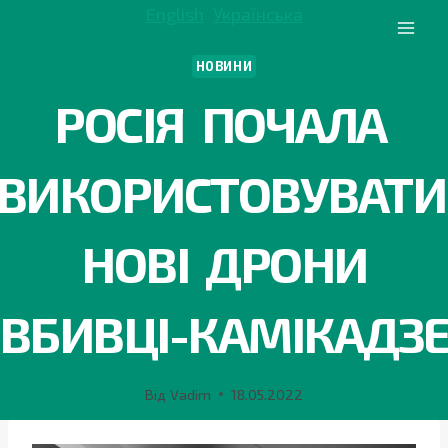
Перейти
English
Українська
до
вмісту
НОВИНИ
РОСІЯ ПОЧАЛА
ВИКОРИСТОВУВАТ
НОВІ ДРОНИ
ВБИВЦІ-КАМІКАДЗ
Від
Vadim
18.05.2022