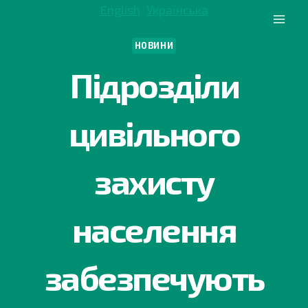
Перейти
English
Українська
до
вмісту
НОВИНИ
Підрозділи
цивільного
захисту
населення
забезпечують