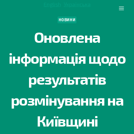
Перейти
English
Українська
до
вмісту
НОВИНИ
Оновлена
інформація щодо
результатів
розмінування на
Київщині