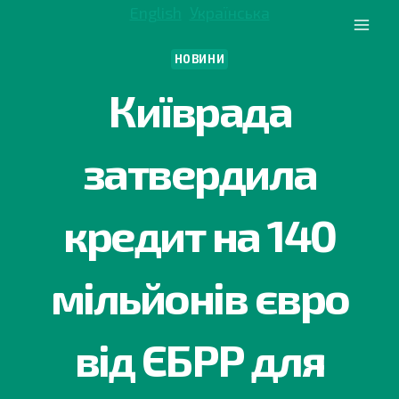
Перейти
English
Українська
до
вмісту
НОВИНИ
Київрада
затвердила
кредит на 140
мільйонів євро
від ЄБРР для