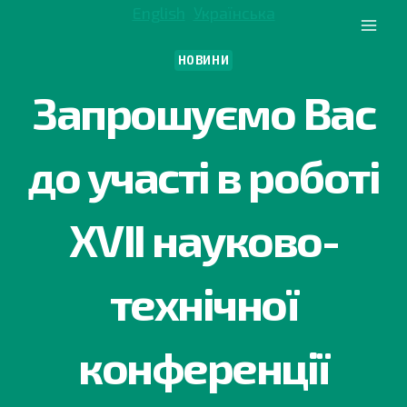
Перейти
English
Українська
до
вмісту
НОВИНИ
Запрошуємо Вас
до участі в роботі
ХVІI науково-
технічної
конференції