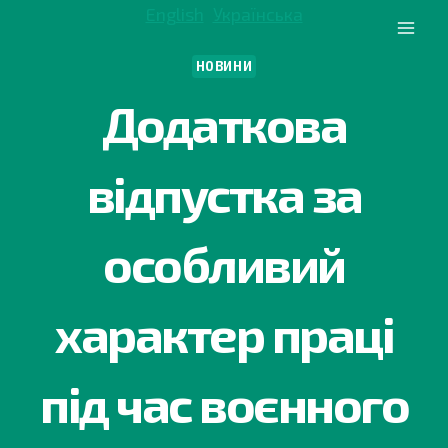
Перейти
English
Українська
до
вмісту
НОВИНИ
Додаткова
відпустка за
особливий
характер праці
під час воєнного