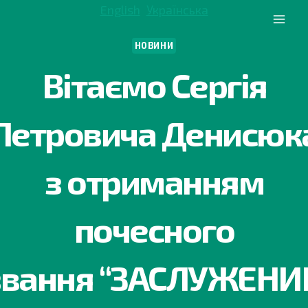
Перейти
English
Українська
до
вмісту
НОВИНИ
Вітаємо Сергія
Петровича Денисюк
з отриманням
почесного
звання “ЗАСЛУЖЕНИ