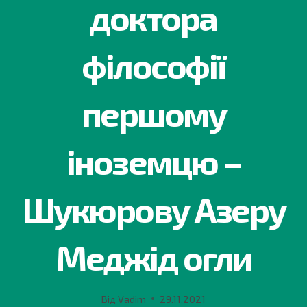
доктора
філософії
першому
іноземцю –
Шукюрову Азеру
Меджід огли
Від
Vadim
29.11.2021