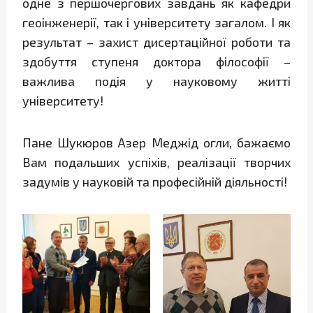
одне з першочергових завдань як кафедри
геоінженерії, так і університету загалом. І як
результат – захист дисертаційної роботи та
здобуття ступеня доктора філософії –
важлива подія у науковому житті
університету!
Пане Шукюров Азер Меджід огли, бажаємо
Вам подальших успіхів, реалізації творчих
задумів у науковій та професійній діяльності!