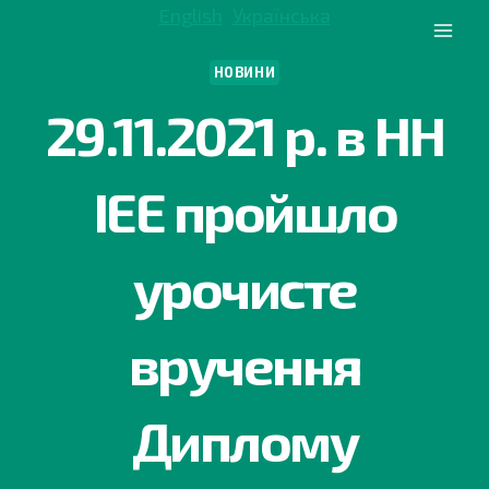
Перейти
English
Українська
до
вмісту
НОВИНИ
29.11.2021 р. в НН
ІЕЕ пройшло
урочисте
вручення
Диплому