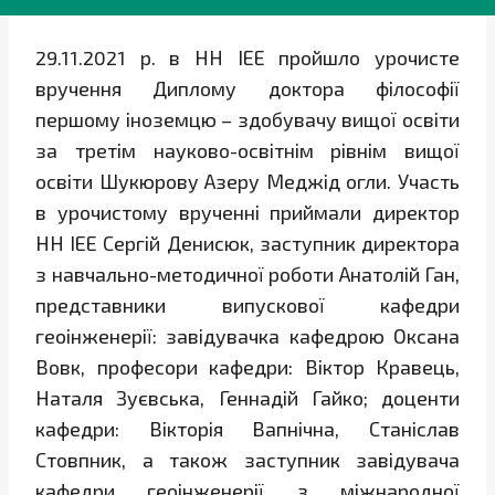
29.11.2021 р. в НН ІЕЕ пройшло урочисте
вручення Диплому доктора філософії
першому іноземцю – здобувачу вищої освіти
за третім науково-освітнім рівнім вищої
освіти Шукюрову Азеру Меджід огли. Участь
в урочистому врученні приймали директор
НН ІЕЕ Сергій Денисюк, заступник директора
з навчально-методичної роботи Анатолій Ган,
представники випускової кафедри
геоінженерії: завідувачка кафедрою Оксана
Вовк, професори кафедри: Віктор Кравець,
Наталя Зуєвська, Геннадій Гайко; доценти
кафедри: Вікторія Вапнічна, Станіслав
Стовпник, а також заступник завідувача
кафедри геоінженерії з міжнародної