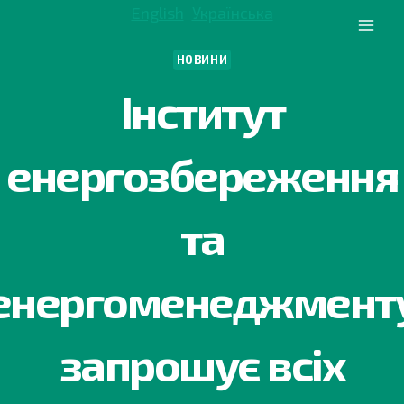
Перейти
English
Українська
до
вмісту
НОВИНИ
Інститут
енергозбереження
та
енергоменеджмент
запрошує всіх