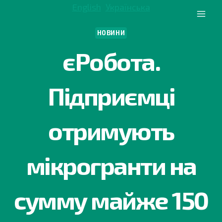
Перейти
English
Українська
до
вмісту
НОВИНИ
єРобота.
Підприємці
отримують
мікрогранти на
сумму майже 150