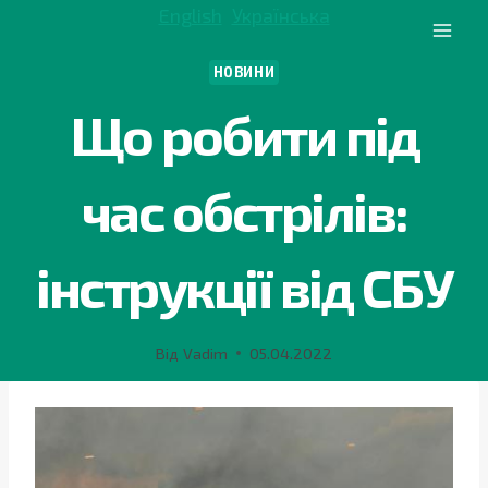
Перейти
English
Українська
до
вмісту
НОВИНИ
Що робити під
час обстрілів:
інструкції від СБУ
Від
Vadim
05.04.2022