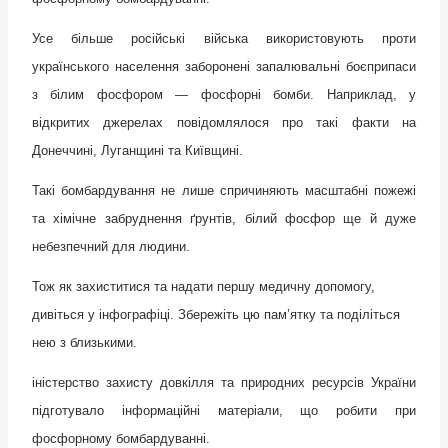
Усе більше російські війська використовують проти
українського населення заборонені запалювальні боєприпаси
з білим фосфором — фосфорні бомби. Наприклад, у
відкритих джерелах повідомлялося про такі факти на
Донеччині, Луганщині та Київщині.
Такі бомбардування не лише спричиняють масштабні пожежі
та хімічне забруднення ґрунтів, білий фосфор ще й дуже
небезпечний для людини.
Тож як захиститися та надати першу медичну допомогу,
дивіться у інфографіці. Збережіть цю пам’ятку та поділіться
нею з близькими.
іністерство захисту довкілля та природних ресурсів України
підготувало інформаційні матеріали, що робити при
фосфорному бомбардуванні.