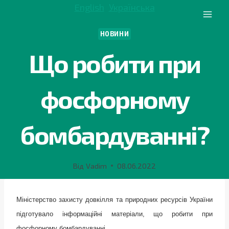
Перейти
English
Українська
до
вмісту
НОВИНИ
Що робити при
фосфорному
бомбардуванні?
Від
Vadim
08.06.2022
Міністерство захисту довкілля та природних ресурсів України
підготувало інформаційні матеріали, що робити при
фосфорному бомбардуванні.