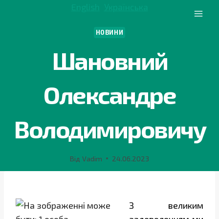
Перейти
English
Українська
до
вмісту
НОВИНИ
Шановний
Олександре
Володимировичу
Від
Vadim
24.06.2023
З великим