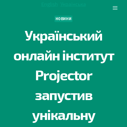
Перейти
English
Українська
до
вмісту
НОВИНИ
Український
онлайн інститут
Projector
запустив
унікальну