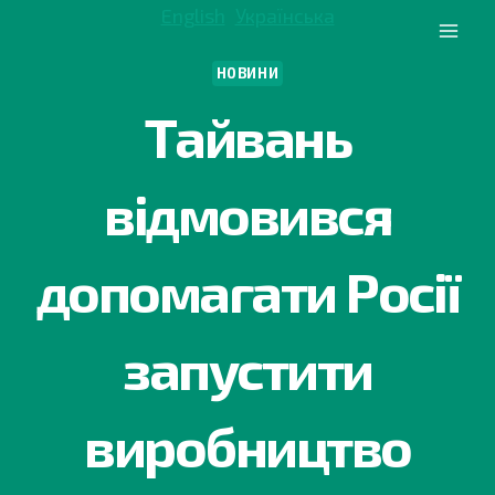
Перейти
English
Українська
до
вмісту
НОВИНИ
Тайвань
відмовився
допомагати Росії
запустити
виробництво