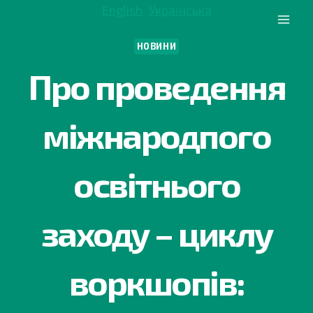
Перейти
English
Українська
до
вмісту
НОВИНИ
Про проведення
мiжнародпого
освiтнього
заходу – циклу
воркшопiв: