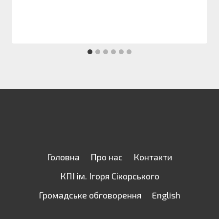
Головна
Про нас
Контакти
КПІ ім. Ігоря Сікорського
Громадське обговорення
English