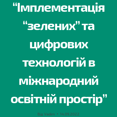
“Імплементація
“зелених” та
цифрових
технологiй в
мiжнародний
освiтнiй простiр”
Від
Vadim
14.09.2022