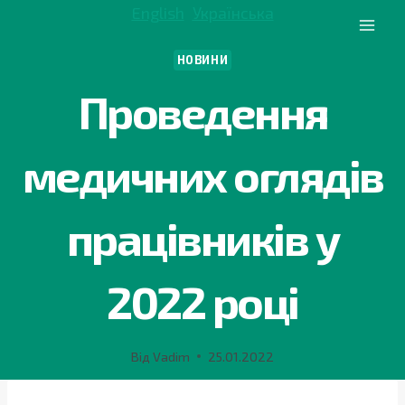
Перейти
English
Українська
до
вмісту
НОВИНИ
Проведення
медичних оглядів
працівників у
2022 році
Від
Vadim
25.01.2022