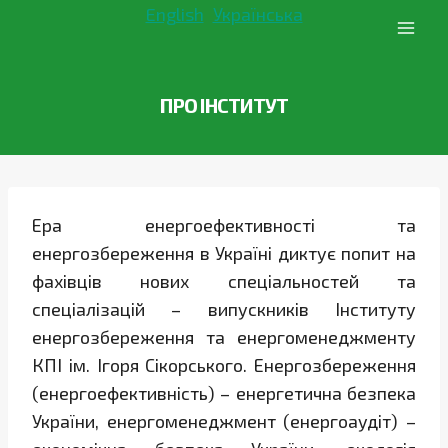
Перейти
English
Українська
до
вмісту
ПРО ІНСТИТУТ
Ера енергоефективності та
енергозбереження в Україні диктує попит на
фахівців нових спеціальностей та
спеціалізацій – випускників Інституту
енергозбереження та енергоменеджменту
КПІ ім. Ігоря Сікорського. Енергозбереження
(енергоефективність) – енергетична безпека
України, енергоменеджмент (енергоаудіт) –