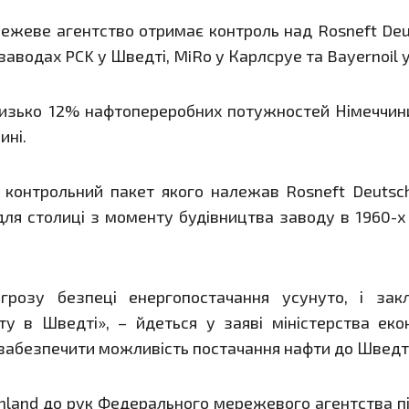
ежеве агентство отримає контроль над Rosneft Deu
аводах PCK у Шведті, MiRo у Карлсруе та Bayernoil у
лизько 12% нафтопереробних потужностей Німеччини,
ині.
 контрольний пакет якого належав Rosneft Deutsch
для столиці з моменту будівництва заводу в 1960-х
агрозу безпеці енергопостачання усунуто, і з
ту в Шведті», – йдеться у заяві міністерства еко
забезпечити можливість постачання нафти до Швед
schland до рук Федерального мережевого агентства п