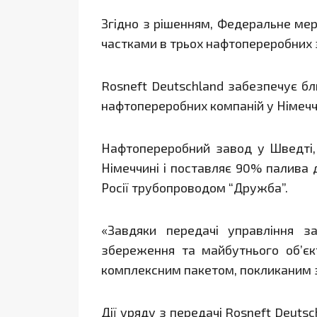
Згідно з рішенням, Федеральне мер
частками в трьох нафтопереробних з
Rosneft Deutschland забезпечує б
нафтопереробних компаній у Німечч
Нафтопереробний завод у Шведті,
Німеччині і поставляє 90% палива 
Росії трубопроводом “Дружба”.
«Завдяки передачі управління з
збереження та майбутнього об’єк
комплексним пакетом, покликаним 
Дії уряду з передачі Rosneft Deut