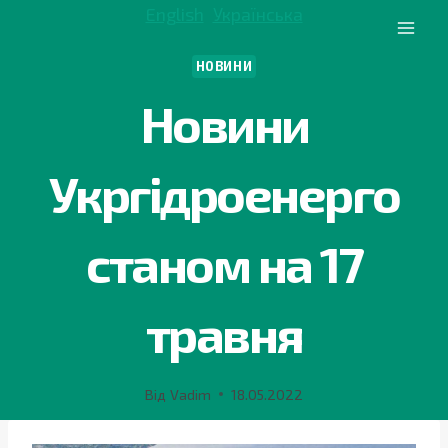
Перейти
English
Українська
до
вмісту
НОВИНИ
Новини
Укргідроенерго
станом на 17
травня
Від
Vadim
18.05.2022