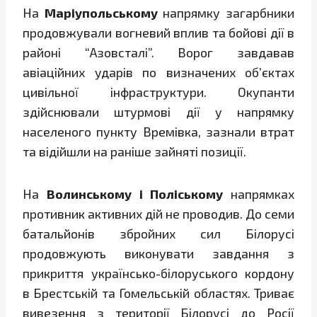
На
Маріупольському
напрямку загарбники
продовжували вогневий вплив та бойові дії в
районі “Азовсталі”. Ворог завдавав
авіаційних ударів по визначених об’єктах
цивільної інфраструктури. Окупанти
здійснювали штурмові дії у напрямку
населеного пункту Времівка, зазнали втрат
та відійшли на раніше зайняті позиції.
На
Волинському і Поліському
напрямках
противник активних дій не проводив. До семи
батальйонів збройних сил Білорусі
продовжують виконувати завдання з
прикриття українсько-білоруського кордону
в Брестській та Гомельській областях. Триває
вивезення з території Білорусі до Росії