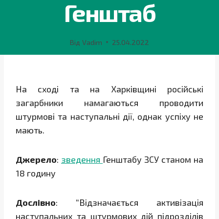
Генштаб
Від
Vadim
25.04.2022
На сході та на Харківщині російські
загарбники намагаються проводити
штурмові та наступальні дії, однак успіху не
мають.
Джерело
:
зведення
Генштабу ЗСУ станом на
18 годину
Дослівно
: “Відзначається активізація
наступальних та штурмових дій підрозділів