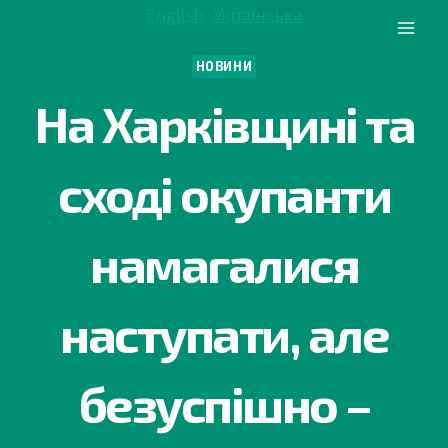
Перейти
English
Українська
до
вмісту
НОВИНИ
На Харківщині та
сході окупанти
намагалися
наступати, але
безуспішно –