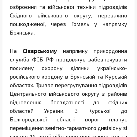
озброєння та військової техніки підрозділів
Східного військового округу, переважно
пошкодженої, через Гомель у напрямку
Брянська.
На
Сіверському
напрямку прикордонна
служба ФСБ РФ продовжує забезпечувати
посилену охорону ділянки українсько-
російського кордону в Брянській та Курській
областях. Триває перегрупування підрозділів
Центрального військового округу з районів
відновлення боєздатності до східних
областей України. З Курської до
Бєлгородської області ворог планує
переміщення зенітно-гарматного дивізіону зі
складу 14 армії військово-повітряних сил та