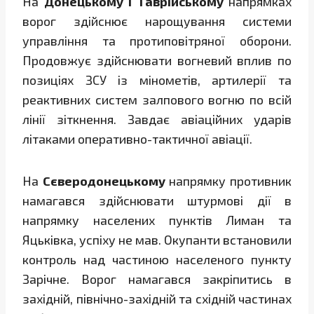
На
Донецькому і Таврійському
напрямках
ворог здійснює нарощування системи
управління та протиповітряної оборони.
Продовжує здійснювати вогневий вплив по
позиціях ЗСУ із мінометів, артилерії та
реактивних систем залпового вогню по всій
лінії зіткнення. Завдає авіаційних ударів
літаками оперативно-тактичної авіації.
На
Сєверодонецькому
напрямку противник
намагався здійснювати штурмові дії в
напрямку населених пунктів Лиман та
Яцьківка, успіху не мав. Окупанти встановили
контроль над частиною населеного пункту
Зарічне. Ворог намагався закріпитись в
західній, північно-західній та східній частинах