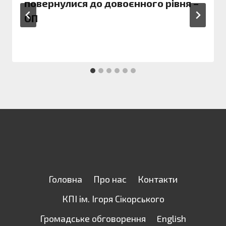
повернулися до довоєнного рівня –
ОП
Головна
Про нас
Контакти
КПІ ім. Ігоря Сікорського
Громадське обговорення
English