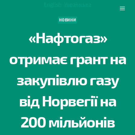
Перейти
English
Українська
до
вмісту
НОВИНИ
«Нафтогаз»
отримає грант на
закупівлю газу
від Норвегії на
200 мільйонів