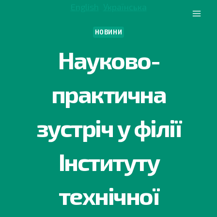
Перейти
English
Українська
до
вмісту
НОВИНИ
Науково-
практична
зустріч у філії
Інституту
технічної