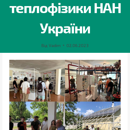
теплофізики НАН
України
Від
Vadim
02.06.2023