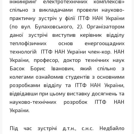
інжиніринг електротехнічних комплексів»
спільно з викладачами провели науково-
практичну зустріч у філії ІТТФ НАН України
(по вул. Булаховського, 2). Організатором
даної зустрічі виступив керівник відділу
теплофізичних основ енергоощадних
технологій ІТТФ НАН України член-кор. НАН
України, професор, доктор технічних наук
Басок Борис Іванович, який спільно з
колегами ознайомив студентів з основними
розробками відділу та ІТТФ НАН України,
відвідавши при цьому виставку досягнень та
науково-технічних розробок ІТТФ НАН
України.
Під час зустрічі д.т.н., с.н.с. Недбайло