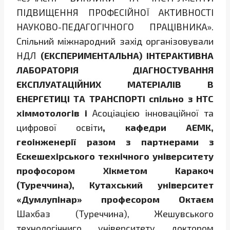
ПІДВИЩЕННЯ ПРОФЕСІЙНОЇ АКТИВНОСТІ
НАУКОВО-ПЕДАГОГІЧНОГО ПРАЦІВНИКА».
Спільний міжнародний захід організовували
НДЛ
(ЕКСПЕРИМЕНТАЛЬНА) ІНТЕРАКТИВНА
ЛАБОРАТОРІЯ ДІАГНОСТУВАННЯ
ЕКСПЛУАТАЦІЙНИХ МАТЕРІАЛІВ В
ЕНЕРГЕТИЦІ
ТА ТРАНСПОРТІ спільно з НТС
хіммотологів і
Асоціацією інноваційної та
цифрової освіти
, кафедри АЕМК,
геоінженерії разом з партнерами з
Ескешехірського технічного університету
профосором Хікметом Каракоч
(Туреччина), Кутахський університет
«Думлупінар» професором Октаєм
Шахбаз (Туреччина), Жешувського
технологічниго університету доктором