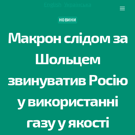
Перейти
English
Українська
до
вмісту
НОВИНИ
Макрон слідом за
Шольцем
звинуватив Росію
у використанні
газу у якості