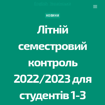
Перейти
English
Українська
до
вмісту
НОВИНИ
Літній
семестровий
контроль
2022/2023 для
студентів 1-3