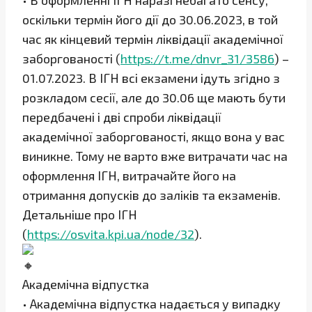
• В оформленні ІГН наразі небагато сенсу,
оскільки термін його дії до 30.06.2023, в той
час як кінцевий термін ліквідації академічної
заборгованості (
https://t.me/dnvr_31/3586
) –
01.07.2023. В ІГН всі екзамени ідуть згідно з
розкладом сесії, але до 30.06 ще мають бути
передбачені і дві спроби ліквідації
академічної заборгованості, якщо вона у вас
виникне. Тому не варто вже витрачати час на
оформлення ІГН, витрачайте його на
отримання допусків до заліків та екзаменів.
Детальніше про ІГН
(
https://osvita.kpi.ua/node/32
).
Академічна відпустка
• Академічна відпустка надається у випадку