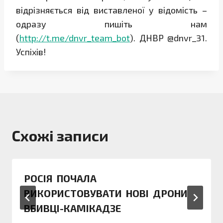
відрізняється від виставленої у відомість –
одразу пишіть нам
(
http://t.me/dnvr_team_bot
). ДНВР @dnvr_31.
Успіхів!
Схожі записи
РОСІЯ ПОЧАЛА
ВИКОРИСТОВУВАТИ НОВІ ДРОНИ
ВБИВЦІ-КАМІКАДЗЕ