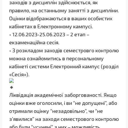
заходів з дисциплін здійснюється, як
правило, на останньому занятті з дисципліни.
Оцінки відображаються в ваших особистих
кабінетах в Електронному кампусі.
• 12.06.2023-25.06.2023 – 2 етап –
екзаменаційна сесія.
• З розкладом заходів семестровго контролю
можна ознайомитись в персональному
кабінеті системи Електронний кампус (розділ
«Сесія»).
Ліквідація академічної заборгованості. Якщо
оцінки вже оголосили, і ви “не допущені”, або
отримали оцінку “незадовільно”, чи “не
з’явилися” на заходи семестрового контролю
або були “усунені” з них – можливість