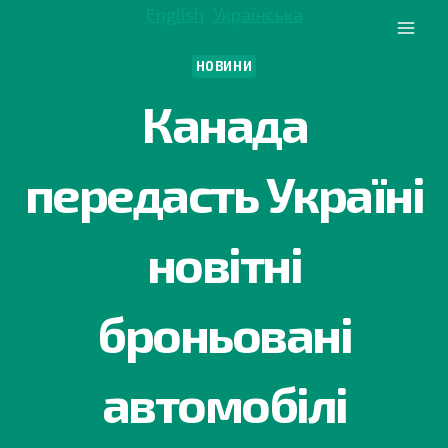
Перейти
English
Українська
до
вмісту
НОВИНИ
Канада
передасть Україні
новітні
броньовані
автомобілі