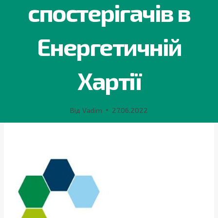
спостерігачів в
Енергетичній
Хартії
Від
Vadim
27.06.2022