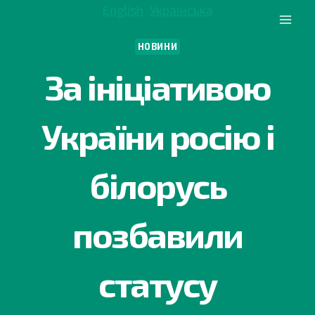
Перейти
English
Українська
до
вмісту
НОВИНИ
За ініціативою
України росію і
білорусь
позбавили
статусу