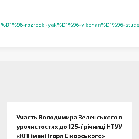
rn%D1%96-rozrobki-yak%D1%96-vikonan%D1%96-stude
Участь Володимира Зеленського в
урочистостях до 125-ї річниці НТУУ
«КПІ імені Ігоря Сікорського»