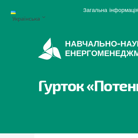
Перейти
Загальна інформаці
до
Українська
вмісту
НАВЧАЛЬНО-НАУ
ЕНЕРГОМЕНЕДЖ
Гурток «Потен