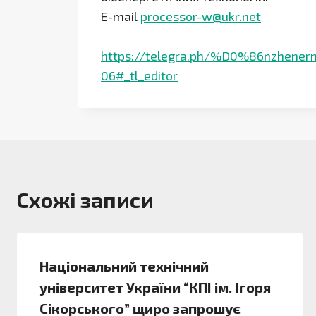
E-mail
processor-w@ukr.net
https://telegra.ph/%D0%86nzhene
06#_tl_editor
Схожі записи
Національний технічний
університет України “КПІ ім. Ігоря
Сікорського” щиро запрошує