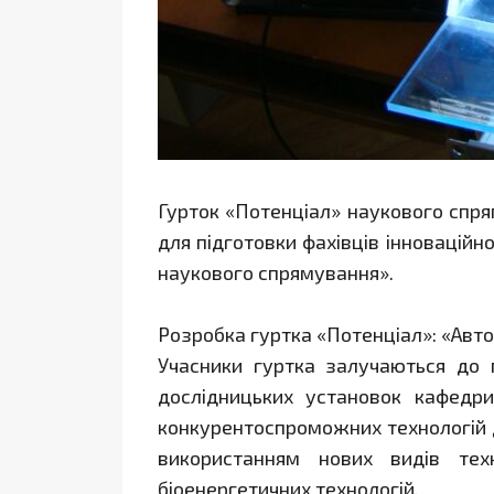
Гурток «Потенціал» наукового спря
для підготовки фахівців інноваційн
наукового спрямування».
Розробка гуртка «Потенціал»: «Авт
Учасники гуртка залучаються до 
дослідницьких установок кафедр
конкурентоспроможних технологій 
використанням нових видів тех
біоенергетичних технологій.