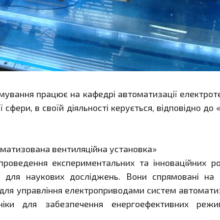
мування працює на кафедрі автоматизації електрот
ої сфери, в своїй діяльності керується, відповідно д
оматизована вентиляційна установка»
проведення експериментальних та інноваційних р
и для наукових досліджень. Вони спрямовані на
для управління електроприводами систем автоматиз
ніки для забезпечення енергоефективних режимі