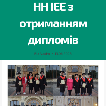
НН ІЕЕ з
отриманням
дипломів
Від
Vadim
13.06.2023