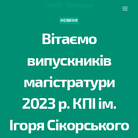
Перейти
English
Українська
до
вмісту
НОВИНИ
Вітаємо
випускників
магістратури
2023 р. КПІ ім.
Ігоря Сікорського