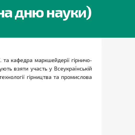
на дню науки)
 та кафедра маркшейдерії гірничо-
ють взяти участь у Всеукраїнській
отехнології гірництва та промислова