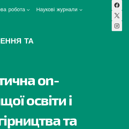
ва робота
Наукові журнали
ЕННЯ ТА
тична on-
щої освіти і
гірництва та