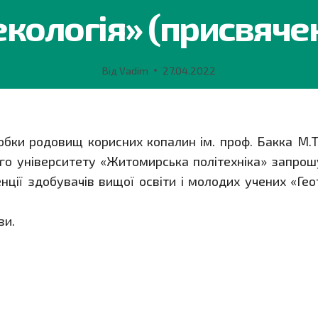
кологія» (присвяче
Від
Vadim
27.04.2022
бки родовищ корисних копалин ім. проф. Бакка М.Т.
го університету «Житомирська політехніка» запрошу
нції здобувачів вищої освіти і молодих учених «Ге
зи.