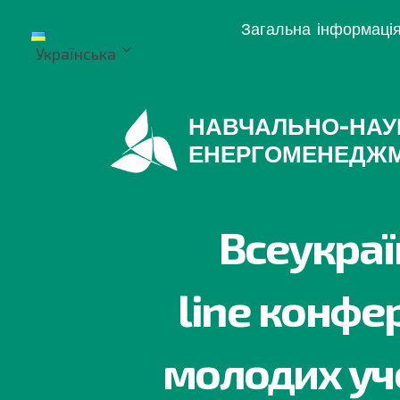
Перейти
Загальна інформаці
до
Українська
вмісту
НАВЧАЛЬНО-НАУ
ЕНЕРГОМЕНЕДЖ
Всеукраї
line конфер
молодих уче