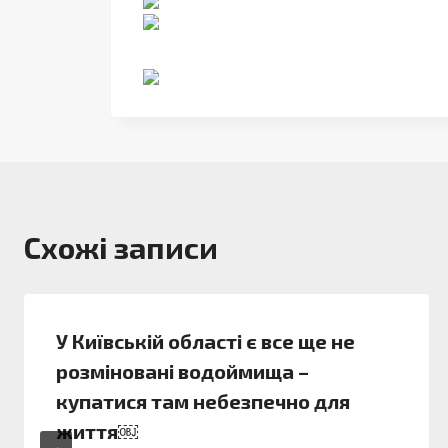
Схожі записи
У Київській області є все ще не
розміновані водоймища –
купатися там небезпечно для
життя￼