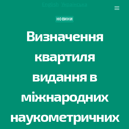
Перейти
English
Українська
до
вмісту
НОВИНИ
Визначення
квартиля
видання в
міжнародних
наукометричних