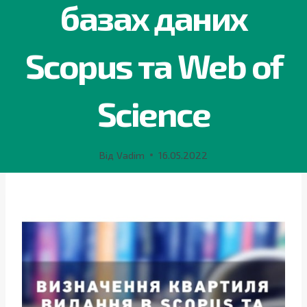
базах даних
Scopus та Web of
Science
Від
Vadim
16.05.2022