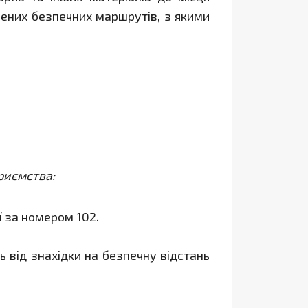
лених безпечних маршрутів, з якими
риємства:
ї за номером 102.
ь від знахідки на безпечну відстань