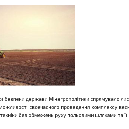
 безпеки держави Мінагрополітики спрямувало листа
можливості своєчасного проведення комплексу весн
техніки без обмежень руху польовими шляхами та її ро