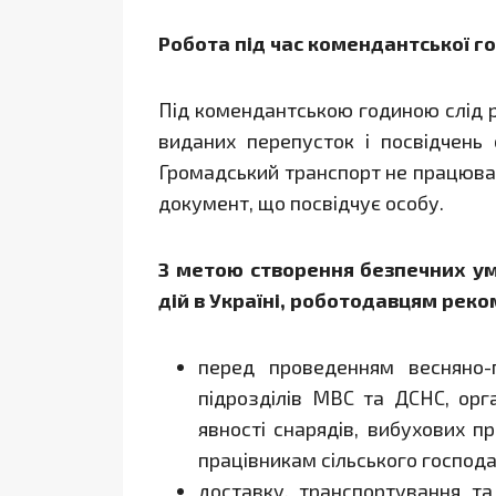
Робота під час комендантської г
Під комендантською годиною слід р
виданих перепусток і посвідчень
Громадський транспорт не працюва
документ, що посвідчує особу.
З метою створення безпечних ум
дій в Україні, роботодавцям рек
перед проведенням весняно-п
підрозділів МВС та ДСНС, орг
явності снарядів, вибухових п
працівникам сільського господа
доставку, транспортування та