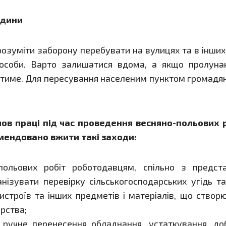
одини
озуміти заборону перебувати на вулицях та в інших
 особи. Варто залишатися вдома, а якщо пролунаю
тиме. Для пересування населеним пунктом громадян
ов праці під час проведення весняно-польових р
омендовано вжити такі заходи:
ольових робіт роботодавцям, спільно з предста
анізувати перевірку сільськогосподарських угідь т
ристроїв та інших предметів і матеріалів, що ств
рства;
 ручне перенесення обладнання, устаткування, до