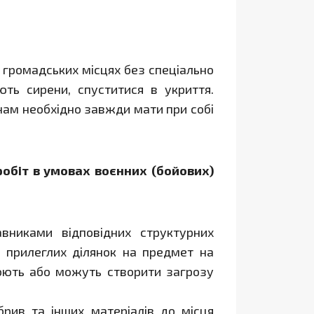
 громадських місцях без спеціально
ть сирени, спуститися в укриття.
ам необхідно завжди мати при собі
обіт в умовах воєнних (бойових)
вниками відповідних структурних
а прилеглих ділянок на предмет на
орюють або можуть створити загрозу
брив та інших матеріалів до місця