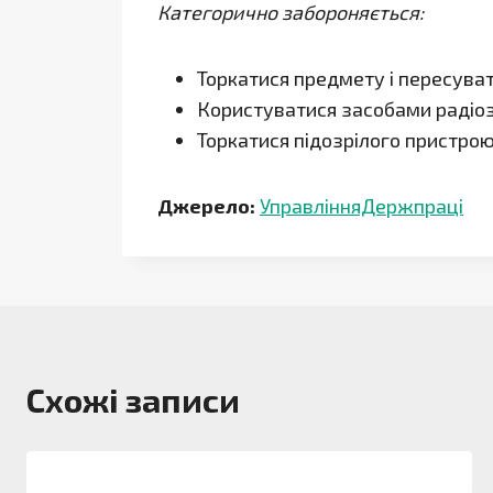
Категорично забороняється:
Торкатися предмету і пересуват
Користуватися засобами радіоз
Торкатися підозрілого пристрою
Джерело:
УправлінняДержпраці
Схожі записи