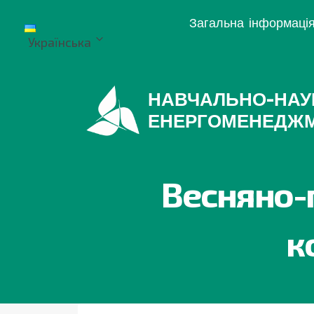
Перейти
Загальна інформаці
до
Українська
вмісту
НАВЧАЛЬНО-НАУ
ЕНЕРГОМЕНЕДЖ
Весняно-п
к