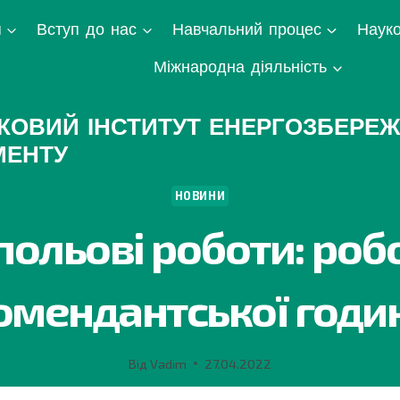
я
Вступ до нас
Навчальний процес
Науко
Міжнародна діяльність
КОВИЙ ІНСТИТУТ ЕНЕРГОЗБЕРЕЖ
МЕНТУ
НОВИНИ
ольові роботи: робо
омендантської годи
Від
Vadim
27.04.2022