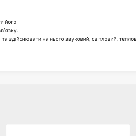
и його.
в’язку.
 та здійснювати на нього звуковий, світловий, тепло