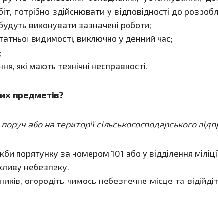
іт, потрібно здійснювати у відповідності до розроб
 будуть виконувати зазначені роботи;
атньої видимості, виключно у денний час;
;
я, які мають технічні несправності.
ілих предметів?
поруч або на території сільськогосподарського підп
и порятунку за номером 101 або у відділення міліці
ливу небезпеку.
иків, огородіть чимось небезпечне місце та відійдіт