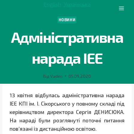
Перейти
English
Українська
до
вмісту
НОВИНИ
Адміністративна
нарада ІЕЕ
Від
Vadim
05.09.2020
13 квітня відбулась адміністративна нарада
ІЕЕ КПІ ім. І. Сікорського у повному складі під
керівництвом директора Сергія ДЕНИСЮКА.
На нараді були розглянуті поточні питання
пов’язані із дистанційною освітою.